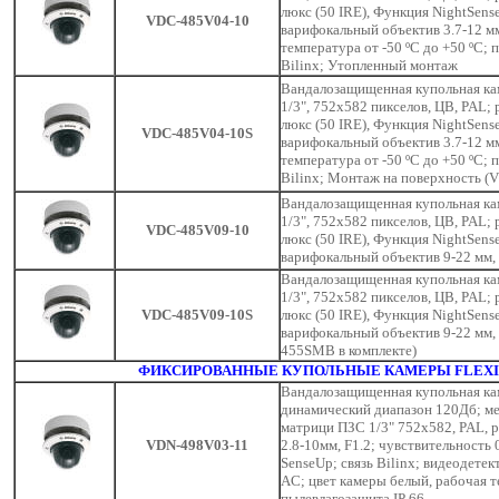
люкс (50 IRE), Функция NightSens
VDC-485V04-10
варифокальный объектив 3.7-12 мм
температура от -50 ºC до +50 ºC;
Bilinx; Утопленный монтаж
Вандалозащищенная купольная кам
1/3", 752x582 пикселов, ЦВ, PAL;
люкс (50 IRE), Функция NightSens
VDC-485V04-10S
варифокальный объектив 3.7-12 мм
температура от -50 ºC до +50 ºC;
Bilinx; Монтаж на поверхность (
Вандалозащищенная купольная кам
1/3", 752x582 пикселов, ЦВ, PAL;
VDC-485V09-10
люкс (50 IRE), Функция NightSens
варифокальный объектив 9-22 мм, 
Вандалозащищенная купольная кам
1/3", 752x582 пикселов, ЦВ, PAL;
VDC-485V09-10S
люкс (50 IRE), Функция NightSens
варифокальный объектив 9-22 мм,
455SMB в комплекте)
ФИКСИРОВАННЫЕ КУПОЛЬНЫЕ КАМЕРЫ FLEXID
Вандалозащищенная купольная кам
динамический диапазон 120Дб; м
матрици ПЗС 1/3" 752х582, PAL, 
VDN-498V03-11
2.8-10мм, F1.2; чувствительность 
SenseUp; связь Bilinx; видеодете
AC; цвет камеры белый, рабочая т
пылевлагозащита IP 66