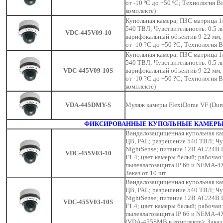
от -10 ºC до +50 ºC; Технология 
комплекте)
Купольная камера; ПЗС матрица 1/
540 ТВЛ; Чувствительность: 0.5 л
VDC-445V09-10
варифокальный объектив 9-22 мм, 
от -10 ?C до +50 ?C; Технология 
Купольная камера; ПЗС матрица 1/
540 ТВЛ; Чувствительность: 0.5 л
VDC-445V09-10S
варифокальный объектив 9-22 мм, 
от -10 ?C до +50 ?C; Технология
комплекте)
VDA-445DMY-S
Муляж камеры FlexiDome VF (Du
ФИКСИРОВАННЫЕ КУПОЛЬНЫЕ КАМЕРЫ 
Вандалозащищенная купольная кам
ЦВ, PAL; разрешение 540 ТВЛ; Чув
NightSense; питание 12В AC/24В D
VDC-455V03-10
F1.4; цвет камеры белый; рабочая 
пылевлагозащита IP 66 и NEMA-4X
Заказ от 10 шт.
Вандалозащищенная купольная кам
ЦВ, PAL; разрешение 540 ТВЛ; Чув
NightSense; питание 12В AC/24В D
VDC-455V03-10S
F1.4; цвет камеры белый; рабочая 
пылевлагозащита IP 66 и NEMA-4X
(VDA-455SMB в комплекте); Заказ 