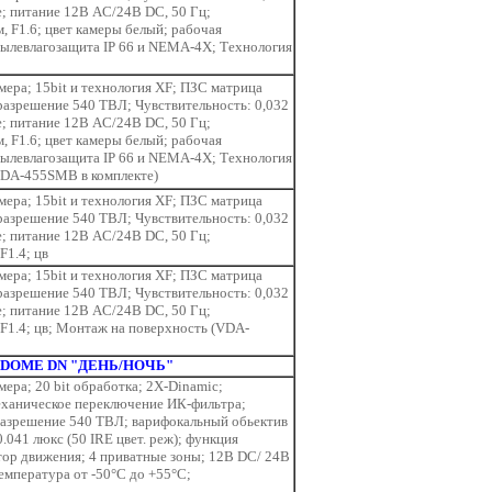
e; питание 12В AC/24В DC, 50 Гц;
, F1.6; цвет камеры белый; рабочая
 пылевлагозащита IP 66 и NEMA-4X; Технология
ера; 15bit и технология XF; ПЗС матрица
 разрешение 540 ТВЛ; Чувствительность: 0,032
e; питание 12В AC/24В DC, 50 Гц;
, F1.6; цвет камеры белый; рабочая
 пылевлагозащита IP 66 и NEMA-4X; Технология
VDA-455SMB в комплекте)
ера; 15bit и технология XF; ПЗС матрица
 разрешение 540 ТВЛ; Чувствительность: 0,032
e; питание 12В AC/24В DC, 50 Гц;
F1.4; цв
ера; 15bit и технология XF; ПЗС матрица
 разрешение 540 ТВЛ; Чувствительность: 0,032
e; питание 12В AC/24В DC, 50 Гц;
 F1.4; цв; Монтаж на поверхность (VDA-
OME DN "ДЕНЬ/НОЧЬ"
ера; 20 bit обработка; 2Х-Dinamic;
еханическое переключение ИК-фильтра;
разрешение 540 ТВЛ; варифокальный обьектив
0.041 люкс (50 IRE цвет. реж); функция
ктор движения; 4 приватные зоны; 12B DC/ 24B
емпература от -50°С до +55°С;