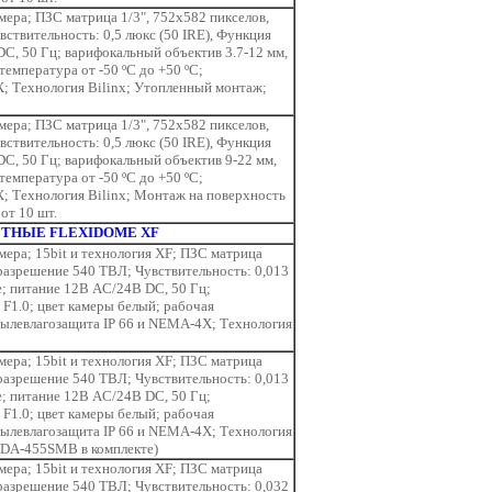
ера; ПЗС матрица 1/3", 752x582 пикселов,
ствительность: 0,5 люкс (50 IRE), Функция
C, 50 Гц; варифокальный объектив 3.7-12 мм,
температура от -50 ºC до +50 ºC;
; Технология Bilinx; Утопленный монтаж;
ера; ПЗС матрица 1/3", 752x582 пикселов,
ствительность: 0,5 люкс (50 IRE), Функция
DC, 50 Гц; варифокальный объектив 9-22 мм,
температура от -50 ºC до +50 ºC;
; Технология Bilinx; Монтаж на поверхность
от 10 шт.
ТНЫЕ FLEXIDOME XF
ера; 15bit и технология XF; ПЗС матрица
 разрешение 540 ТВЛ; Чувствительность: 0,013
e; питание 12В AC/24В DC, 50 Гц;
 F1.0; цвет камеры белый; рабочая
 пылевлагозащита IP 66 и NEMA-4X; Технология
ера; 15bit и технология XF; ПЗС матрица
 разрешение 540 ТВЛ; Чувствительность: 0,013
e; питание 12В AC/24В DC, 50 Гц;
 F1.0; цвет камеры белый; рабочая
 пылевлагозащита IP 66 и NEMA-4X; Технология
VDA-455SMB в комплекте)
ера; 15bit и технология XF; ПЗС матрица
 разрешение 540 ТВЛ; Чувствительность: 0,032