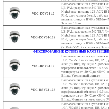
Вандалозащищенная купольная кам
ЦВ, PAL; разрешение 540 ТВЛ; Чув
NightSense; питание 12В AC/24В D
VDC-455V04-10
F1.6; цвет камеры белый; рабочая 
пылевлагозащита IP 66 и NEMA-4X
Заказ от 10 шт.
Вандалозащищенная купольная кам
ЦВ, PAL; разрешение 540 ТВЛ; Чув
NightSense; питание 12В AC/24В 
VDC-455V04-10S
F1.6; цвет камеры белый; рабочая 
пылевлагозащита IP 66 и NEMA-4X
(VDA-455SMB в комплекте); Заказ 
ФИКСИРОВАННЫЕ КУПОЛЬНЫЕ КАМЕРЫ ЦВЕ
Вандалозащищенная купольная кам
1/3", 752x582 пикселов, ЦВ, PAL;
люкс (50 IRE), Функция NightSens
VDC-485V03-10
варифокальный объектив 3-9.5 мм,
температура от -50 ºC до +50 ºC;
Bilinx; Утопленный монтаж
Вандалозащищенная купольная кам
1/3", 752x582 пикселов, ЦВ, PAL;
люкс (50 IRE), Функция NightSens
VDC-485V03-10S
варифокальный объектив 3-9.5 мм,
температура от -50 ºC до +50 ºC;
Bilinx; Монтаж на поверхность (
Вандалозащищенная купольная кам
1/3", 752x582 пикселов, ЦВ, PAL;