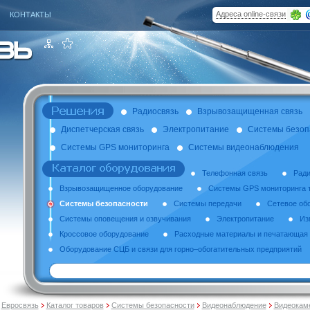
Адреса online-связи
КОНТАКТЫ
Радиосвязь
Взрывозащищенная связь
Диспетчерская связь
Электропитание
Системы безоп
Системы GPS мониторинга
Системы видеонаблюдения
Телефонная связь
Ради
Взрывозащищенное оборудование
Системы GPS мониторинга 
Системы безопасности
Системы передачи
Сетевое об
Системы оповещения и озвучивания
Электропитание
Из
Кроссовое оборудование
Расходные материалы и печатающая 
Оборудование СЦБ и связи для горно–обогатительных предприятий
Евросвязь
Каталог товаров
Системы безопасности
Видеонаблюдение
Видеокам