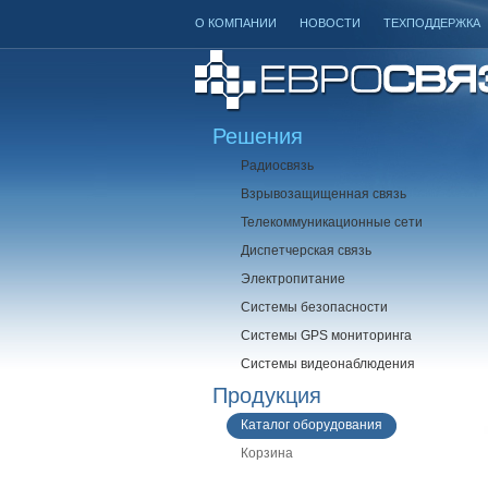
О КОМПАНИИ
НОВОСТИ
ТЕХПОДДЕРЖКА
Решения
Радиосвязь
Взрывозащищенная связь
Телекоммуникационные сети
Диспетчерская связь
Электропитание
Системы безопасности
Системы GPS мониторинга
Системы видеонаблюдения
Продукция
Каталог оборудования
Корзина