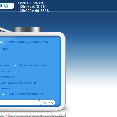
Украина, г. Харьков
+38(067)578-1109,
+38(099)469-8898
Телекоммуникационные сети
асности
освязь
Диспетчерская связь
транспорта
орудование
мерительное оборудование
техника
Системы видеонаблюдения
еры
Фиксированные купольные камеры BOSCH