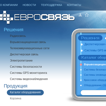
О КОМПАНИИ
НОВОСТИ
ТЕХПОДДЕРЖКА
КОНТАКТЫ
Решения
Радиосвязь
Взрывозащищенная связь
Диспетчерская 
Телекоммуникационные сети
Системы GPS м
Диспетчерская связь
Электропитание
Взрывозащищен
Системы безопасности
Системы безопас
Системы GPS мониторинга
Системы оповеще
Системы видеонаблюдения
Кроссовое обору
Продукция
Оборудование СЦБ
Каталог оборудования
Корзина