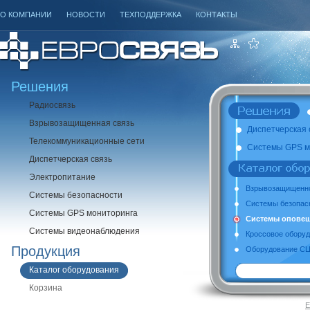
О КОМПАНИИ
НОВОСТИ
ТЕХПОДДЕРЖКА
КОНТАКТЫ
Решения
Радиосвязь
Взрывозащищенная связь
Диспетчерская 
Телекоммуникационные сети
Системы GPS м
Диспетчерская связь
Электропитание
Взрывозащищенно
Системы безопасности
Системы безопас
Системы GPS мониторинга
Системы оповещ
Системы видеонаблюдения
Кроссовое обору
Продукция
Оборудование СЦБ
Каталог оборудования
Корзина
Е