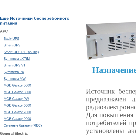
Еще Источники бесперебойного
питания
APC
Back-UPS
Smart-UPS
Smart-UPS RT (on-line)
Symmetra LX/RM
Smart-UPS VT
Назначение
Symmetra PX
Symmetra MW
MGE Galaxy 5000
Источник беспе
MGE Galaxy 3500
предназначен 
MGE Galaxy PW
радиоэлектронно
MGE Galaxy 6000
MGE Galaxy 7000
Для повышения 
MGE Galaxy 9000
потребителей п
Сменные батареи (RBC)
установлены а
General Electric