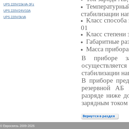
UPS 220V/15kVA-3Fz
Температурный
UPS 220V/24V/10A
стабилизации на
UPS 220V/3kVA
Класс способа
01
Класс степени
Габаритные ра
Масса прибора,
В приборе за
осуществляет
стабилизации на
В приборе пред
резервной АБ 
разряде ниже д
зарядным током 
© Евросвязь 2009-2026