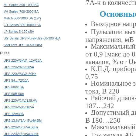
7А-ч в количест
ML Series 350-1000 ВА
Основные
VH Series 700-3000 ВА
Match 500-3000 ВА (19")
Выходное напр
GT Series 600-10000 ВА
Пульсации вых
LP Series 3-120 кВА
напряжения, мВ 
SG Series UPS PurePulse 60-300 кВА
Максимальный 
SitePro® UPS 10-500 кВА
от 0,9 Iмакс до
Pulse
каналов, % от U
UPS 220V/3kVA, 12V/15A
К.П.Д. прибор
UPS 220V/48V/3kVA
UPS 220V/5kVA-50Hz
0,75
UPS 54…72/20А
Номинальное з
UPS 60V/10A
тока, В 220
UPS 60В-50А
Рабочий диапа
UPS 220V/24V/1,5kVA
187…242
UPS 220V/24V/1kVA
Допустимый ди
UPS 12V/30A
В 180…250
UPS 13,8V/1A - 5V/4A BM
Максимальный 
UPS 220V/0,5kVA 50Hz
Ток заряда АБ,
UPS 220V/0,5kVA 50Hz