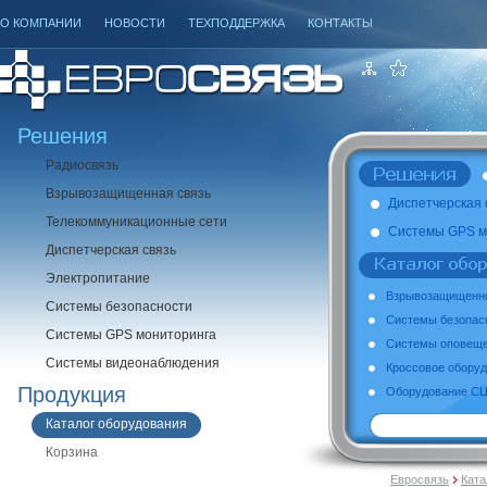
О КОМПАНИИ
НОВОСТИ
ТЕХПОДДЕРЖКА
КОНТАКТЫ
Решения
Радиосвязь
Взрывозащищенная связь
Диспетчерская 
Телекоммуникационные сети
Системы GPS м
Диспетчерская связь
Электропитание
Взрывозащищенно
Системы безопасности
Системы безопас
Системы GPS мониторинга
Системы оповеще
Системы видеонаблюдения
Кроссовое обору
Продукция
Оборудование СЦБ
Каталог оборудования
Корзина
Евросвязь
Ката